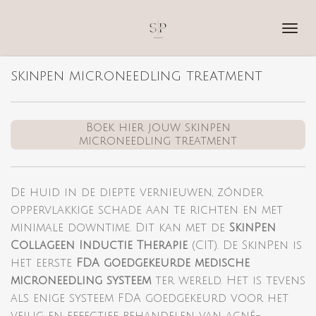
Ga
direct
naar
de
skinpen microneedling treatment
hoofdinhoud
Boek hier jouw skinpen
microneedling treatment
De huid in de diepte vernieuwen, zónder
oppervlakkige schade aan te richten en met
minimale downtime. Dit kan met de
SkinPen
Collageen Inductie Therapie
(CIT). De SkinPen is
het eerste
FDA goedgekeurde medische
microneedling systeem
ter wereld. Het is tevens
als enige systeem FDA goedgekeurd voor het